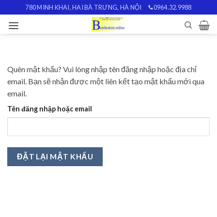
Skip
780 MINH KHAI, HAI BÀ TRƯNG, HÀ NỘI
0964.32.9988
to
content
Quên mật khẩu? Vui lòng nhập tên đăng nhập hoặc địa chỉ
email. Bạn sẽ nhận được một liên kết tạo mật khẩu mới qua
email.
Tên đăng nhập hoặc email
ĐẶT LẠI MẬT KHẨU