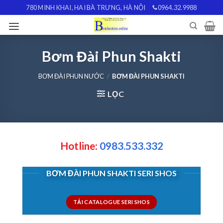
Skip
780 MINH KHAI, HAI BÀ TRƯNG, HÀ NỘI
0964.32.9988
to
content
Bơm Đài Phun Shakti
BƠM ĐÀI PHUN NƯỚC
/
BƠM ĐÀI PHUN SHAKTI
LỌC
Hotline:
0983.533.332
BƠM ĐÀI PHUN SHAKTI SERI SHOS
TẢI CATALOGUE SERI SHOS