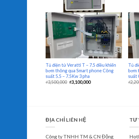
+
+
Tủ điện tử Veratti T – 7.5 điều khiển
Tủ đi
bơm thông qua Smart phone Công
bơm 
suất 5.5 – 7.5Kw 3 pha
suất 
₫
3,500,000
₫
3,100,000
₫
2,20
ĐỊA CHỈ LIÊN HỆ
TƯ
Công ty TNHH TM & CN Động
Hotl