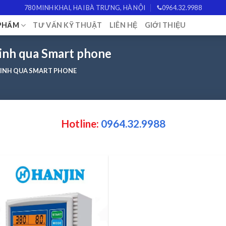
780 MINH KHAI, HAI BÀ TRƯNG, HÀ NỘI
0964.32.9988
PHẨM
TƯ VẤN KỸ THUẬT
LIÊN HỆ
GIỚI THIỆU
minh qua Smart phone
MINH QUA SMART PHONE
Hotline:
0964.32.9988