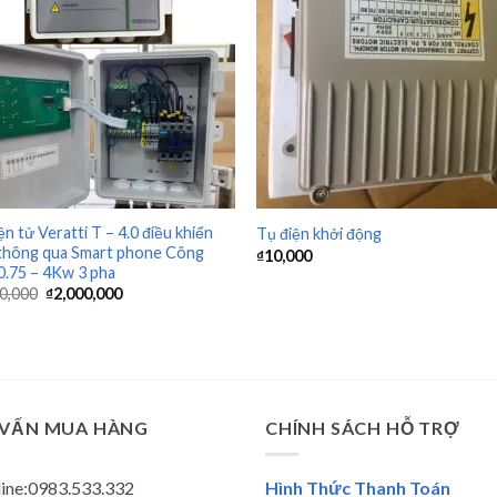
+
ện tử Veratti T – 4.0 điều khiển
Tụ điện khởi động
thông qua Smart phone Công
₫
10,000
0.75 – 4Kw 3 pha
0,000
₫
2,000,000
 VẤN MUA HÀNG
CHÍNH SÁCH HỖ TRỢ
ine:0983.533.332
Hình Thức Thanh Toán