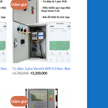
Giảm giá!
+
7.5kw
Tủ điện 3 pha Veratti Wifi 0.55kw-4kw
₫
3,700,000
₫
3,200,000
Giảm giá!