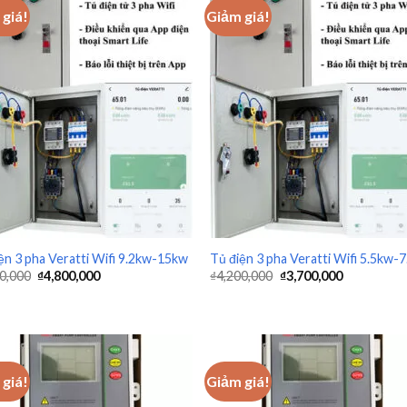
giá!
Giảm giá!
+
ện 3 pha Veratti Wifi 9.2kw-15kw
Tủ điện 3 pha Veratti Wifi 5.5kw-
0,000
₫
4,800,000
₫
4,200,000
₫
3,700,000
giá!
Giảm giá!