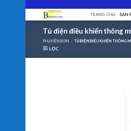
Skip
to
TRANG CHỦ
SẢN 
content
Tủ điện điều khiển thông 
PHỤ KIỆN BƠM
/
TỦ ĐIỆN ĐIỀU KHIỂN THÔNG 
LỌC