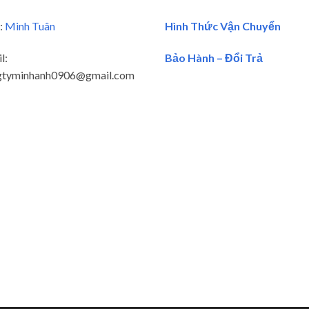
:
Minh Tuân
Hình Thức Vận Chuyển
l:
Bảo Hành – Đổi Trả
gtyminhanh0906@gmail.com