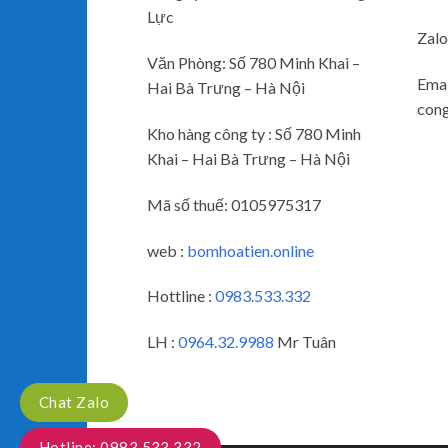
Lực
Zalo
Văn Phòng: Số 780 Minh Khai –
Emai
Hai Bà Trưng – Hà Nội
con
Kho hàng công ty : Số 780 Minh
Khai – Hai Bà Trưng – Hà Nội
Mã số thuế:
0105975317
web :
bomhoatien.online
Hottline :
0983.533.332
LH :
0964.32.9988
Mr Tuân
Chat Zalo
Hotline: 0983 533 332