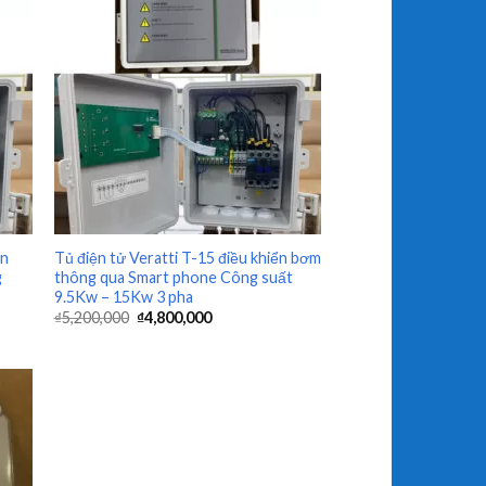
+
ển
Tủ điện tử Veratti T-15 điều khiển bơm
g
thông qua Smart phone Công suất
9.5Kw – 15Kw 3 pha
₫
5,200,000
₫
4,800,000