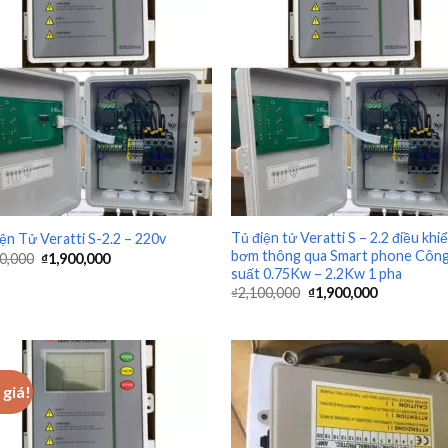
+
Tủ điện tử Veratti S – 2.2 điều khi
ện Tử Veratti S-2.2 – 220v
bơm thông qua Smart phone Côn
0,000
₫
1,900,000
suất 0.75Kw – 2.2Kw 1 pha
₫
2,100,000
₫
1,900,000
giá!