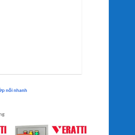
p nối nhanh
ng