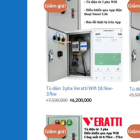
Giảm giá!
Giảm 
+
+
Tủ điện 3 pha Veratti Wifi 18.5kw-
Tủ đi
37kw
₫
5,50
₫
7,500,000
₫
6,200,000
Giảm giá!
Giảm 