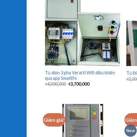
+
+
Tủ điện 3 pha Veratti Wifi điều khiển
Tủ Đi
qua app Smatlife
₫
2,20
₫
4,200,000
₫
3,700,000
Giảm giá!
Giảm 
New