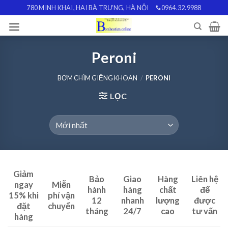
Skip
780 MINH KHAI, HAI BÀ TRƯNG, HÀ NỘI
0964.32.9988
to
content
Peroni
BƠM CHÌM GIẾNG KHOAN
/
PERONI
LỌC
Giảm
Bảo
Giao
Hàng
Liên hệ
ngay
Miễn
hành
hàng
chất
để
15% khi
phí vận
12
nhanh
lượng
được
đặt
chuyển
tháng
24/7
cao
tư vấn
hàng