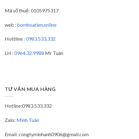
Mã số thuế:
0105975317
web :
bomhoatien.online
Hottline :
0983.533.332
LH :
0964.32.9988
Mr Tuân
TƯ VẤN MUA HÀNG
Hotline:0983.533.332
Zalo:
Minh Tuân
Email: congtyminhanh0906@gmail.com