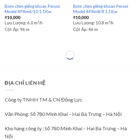
Bơm chìm giếng khoan Peroni
Bơm chìm giếng khoan Peroni
Model 4PRm6/10 1.1Kw
Model 4PRm8/8 1.1Kw
₫
10,000
₫
10,000
Lưu Lượng:
6.0 m³/h
Lưu Lượng:
10.8 m³/h
Cột Áp:
96 m
Cột Áp:
46 m
ĐỊA CHỈ LIÊN HỆ
Công ty TNHH TM & CN Động Lực
Văn Phòng: Số 780 Minh Khai – Hai Bà Trưng – Hà Nội
Kho hàng công ty : Số 780 Minh Khai – Hai Bà Trưng – Hà
Nội