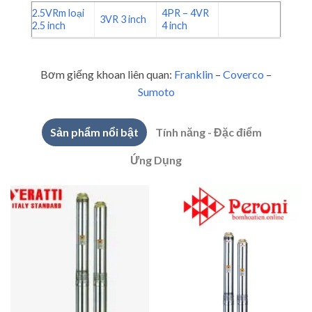
2.5VRm loại
4PR – 4VR
3VR 3 inch
2.5 inch
4 inch
Bơm giếng khoan liên quan:
Franklin
–
Coverco
–
Sumoto
Sản phẩm nổi bật
Tính năng - Đặc điểm
Ứng Dụng