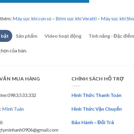
thêm:
Máy sục khí con sò
–
Bơm sục khí Veratti
–
Máy sục khí Sh
 bật
Sản phẩm
Video hoạt động
Tính năng - Đặc điể
chọn của bạn.
 VẤN MUA HÀNG
CHÍNH SÁCH HỖ TRỢ
ine:0983.533.332
Hình Thức Thanh Toán
:
Minh Tuân
Hình Thức Vận Chuyển
l:
Bảo Hành – Đổi Trả
gtyminhanh0906@gmail.com