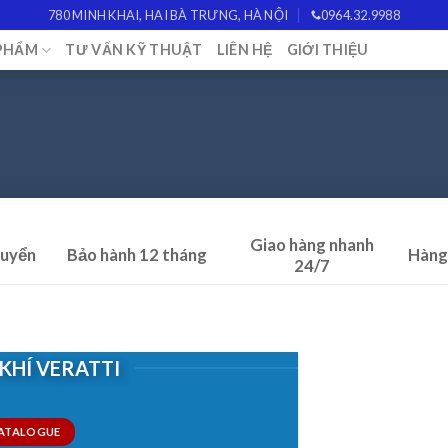
780 MINH KHAI, HAI BÀ TRƯNG, HÀ NỘI
0964.32.9988
PHẨM
TƯ VẤN KỸ THUẬT
LIÊN HỆ
GIỚI THIỆU
Giao hàng nhanh
huyển
Bảo hành 12 tháng
Hàng
24/7
KHÍ VERATTI
CATALOGUE