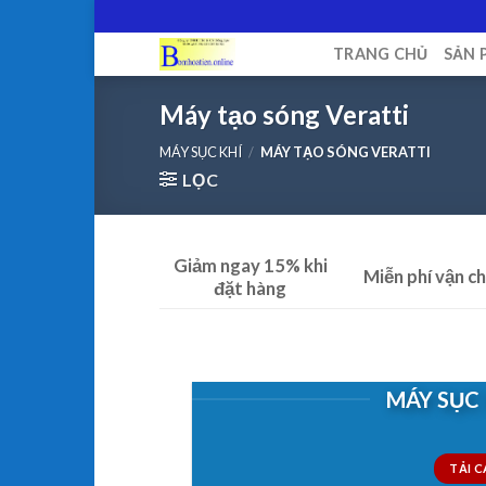
Skip
to
TRANG CHỦ
SẢN 
content
Máy tạo sóng Veratti
MÁY SỤC KHÍ
/
MÁY TẠO SÓNG VERATTI
LỌC
Giảm ngay 15% khi
Miễn phí vận c
đặt hàng
MÁY SỤC 
TẢI 