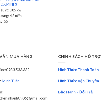
BOX MINI 3
 suất:
0.85 kw
Lượng:
4.8 m³/h
Áp:
55 m
 VẤN MUA HÀNG
CHÍNH SÁCH HỖ TRỢ
ine:0983.533.332
Hình Thức Thanh Toán
:
Minh Tuân
Hình Thức Vận Chuyển
l:
Bảo Hành – Đổi Trả
gtyminhanh0906@gmail.com