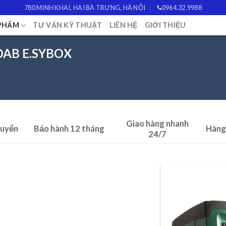
780 MINH KHAI, HAI BÀ TRƯNG, HÀ NỘI
0964.32.9988
PHẨM
TƯ VẤN KỸ THUẬT
LIÊN HỆ
GIỚI THIỆU
 DAB E.SYBOX
Giao hàng nhanh
huyển
Bảo hành 12 tháng
Hàng
24/7