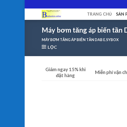
Skip
to
TRANG CHỦ
SẢN 
content
Máy bơm tăng áp biến tần
MÁY BƠM TĂNG ÁP BIẾN TẦN DAB E.SYBOX
LỌC
Giảm ngay 15% khi
Miễn phí vận c
đặt hàng