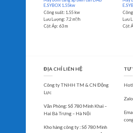
E.SYBOX 1.55kw
E.SY
Công suất:
1.55 kw
Công
Lưu Lượng:
7.2 m³/h
Lưu 
Cột Áp:
63 m
Cột 
ĐỊA CHỈ LIÊN HỆ
TƯ
Công ty TNHH TM & CN Động
Hotl
Lực
Zalo
Văn Phòng: Số 780 Minh Khai –
Emai
Hai Bà Trưng – Hà Nội
con
Kho hàng công ty : Số 780 Minh