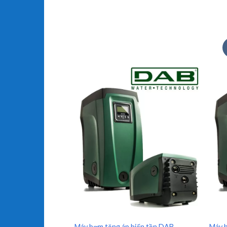
+
+
Máy bơm tăng áp biến tần DAB
Máy 